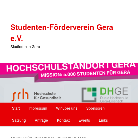
Studenten-Förderverein Gera
e.V.
Studieren in Gera
Hauptmenü
Start
Impressum
Wir über uns
Sponsoren
Zum Inhalt wechseln
Zum sekundären Inhalt wechseln
Satzung
Anträge
Kontakt
Events
Links