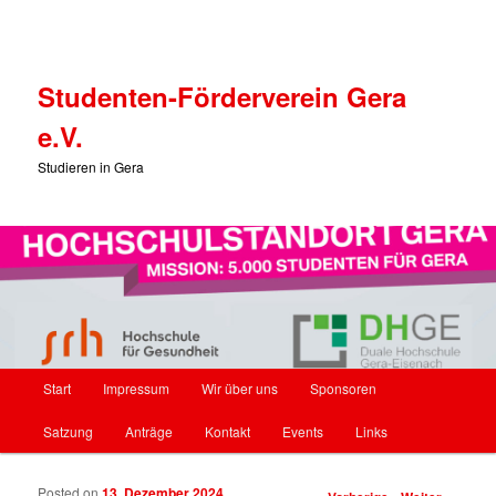
Studenten-Förderverein Gera
e.V.
Studieren in Gera
Hauptmenü
Start
Impressum
Wir über uns
Sponsoren
Zum Inhalt wechseln
Zum sekundären Inhalt wechseln
Satzung
Anträge
Kontakt
Events
Links
Posted on
13. Dezember 2024
Beitrags-Navigation