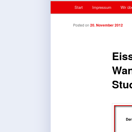
Hauptmenü
Start
Impressum
Wir üb
Zum Inhalt wechseln
Zum sekundären Inhalt wec
Beitrags-Navigation
Posted on
20. November 2012
Eis
Wan
Stu