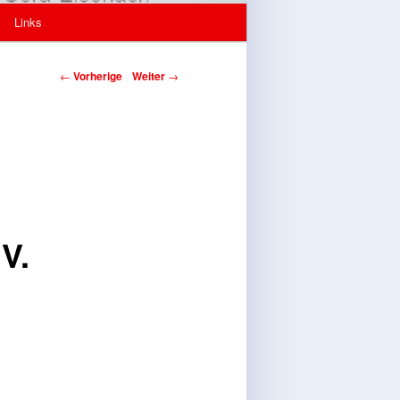
Links
←
Vorherige
Weiter
→
V.