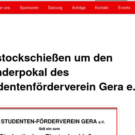
er uns
Sponsoren
Satzung
Anträge
Kontakt
Events
hseln
stockschießen um den
derpokal des
dentenförderverein Gera e.